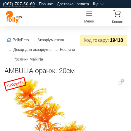
(067) 707-50-60
Про нас
Доставка і оплата
Ще
Меню
Кошик
PollyPets
Акваріумістика
Код товару:
19418
Декор для акваріумів
Рослини
Рослини MaRiNa
AMBULIA оранж. 20см
ПРОДАНО