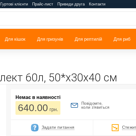
Гуртові клієнти
Прайс-лист
Приведи друга
Контакти
Для кішок
Для гризунів
Для рептилій
Для риб
лект 60л, 50*х30х40 см
Немає в наявності
Повідомте,
640.00
коли з'явиться
грн.
Задати питання
Стежит