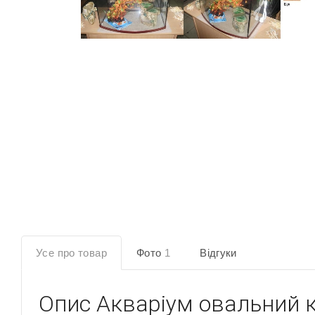
Усе про товар
Фото
1
Відгуки
Опис
Акваріум овальний 