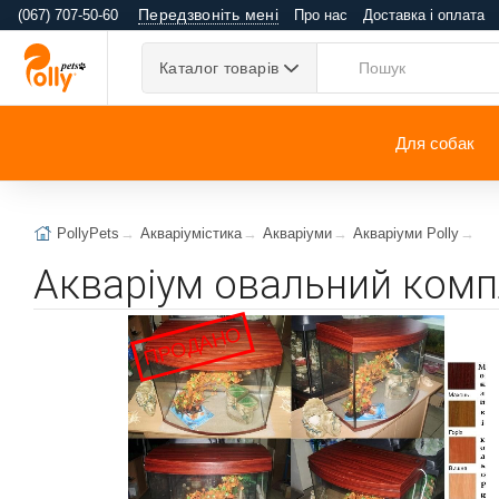
Передзвоніть мені
(067) 707-50-60
Про нас
Доставка і оплата
Каталог товарів
Для собак
PollyPets
Акваріумістика
Акваріуми
Акваріуми Polly
Акваріум овальний комп
ПРОДАНО