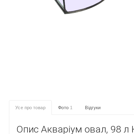
Усе про товар
Фото
1
Відгуки
Опис
Акваріум овал, 98 л