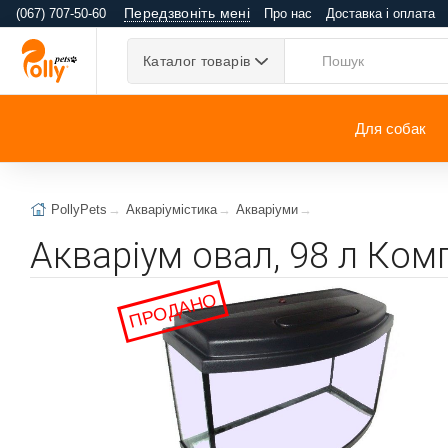
Передзвоніть мені
(067) 707-50-60
Про нас
Доставка і оплата
Каталог товарів
Для собак
PollyPets
Акваріумістика
Акваріуми
Акваріум овал, 98 л Ком
ПРОДАНО