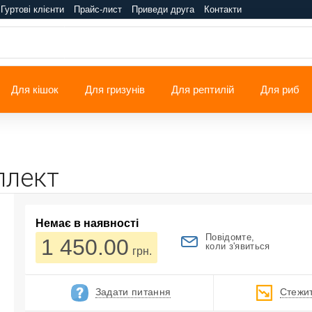
Гуртові клієнти
Прайс-лист
Приведи друга
Контакти
Для кішок
Для гризунів
Для рептилій
Для риб
плект
Немає в наявності
Повідомте,
1 450.00
коли з'явиться
грн.
Задати питання
Стежит