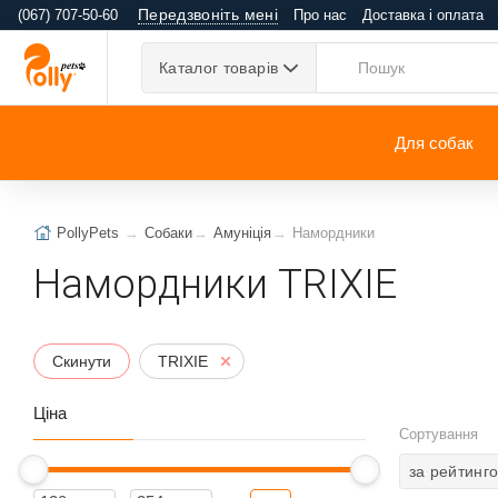
Передзвоніть мені
(067) 707-50-60
Про нас
Доставка і оплата
Каталог товарів
Для собак
PollyPets
Собаки
Амуніція
Намордники
Намордники TRIXIE
Скинути
TRIXIE
Ціна
Сортування
за рейтинг