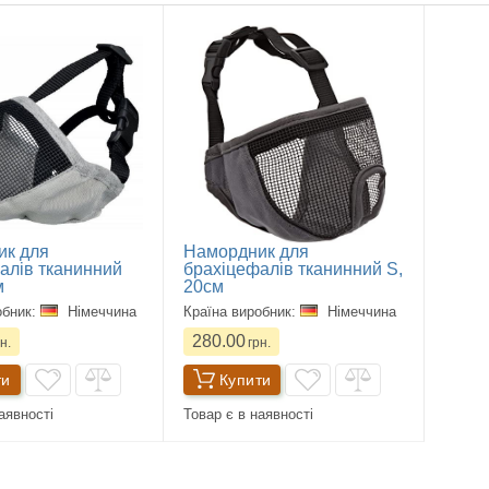
ик для
Намордник для
алів тканинний
брахіцефалів тканинний S,
м
20см
обник:
Німеччина
Країна виробник:
Німеччина
280.00
н.
грн.
ти
Купити
аявності
Товар є в наявності