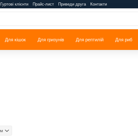
Гуртові клієнти
Прайс-лист
Приведи друга
Контакти
Для кішок
Для гризунів
Для рептилій
Для риб
ом