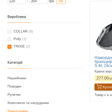
-
грн
OK
Виробники
COLLAR
(8)
Polly
(1)
TRIXIE
(2)
Намордн
брахіцеф
Категорії
S-M, 24с
Країна вир
Нашийники
277.00
гр
Поводки
Купи
Рулетки
Товар є в н
Комплекти та нагрудники
Намордники