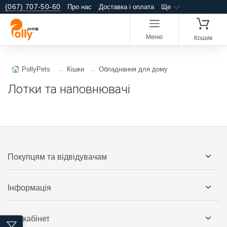
(067) 707-50-60
Про нас
Доставка і оплата
Ще
Меню
Кошик
PollyPets
Кішки
Обладнання для дому
Лотки та наповнювачі
Покупцям та відвідувачам
Інформація
Мій кабінет