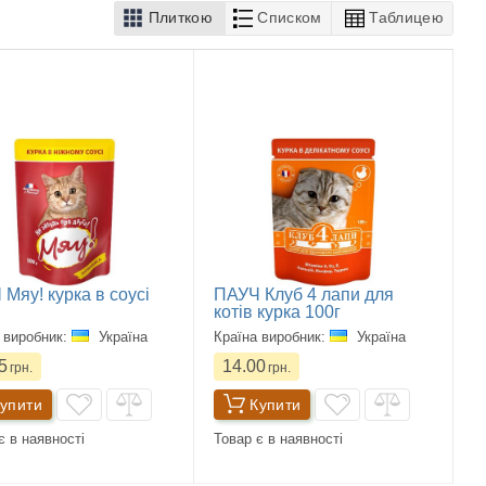
Плиткою
Списком
Таблицею
Мяу! курка в соусі
ПАУЧ Клуб 4 лапи для
котів курка 100г
 виробник:
Україна
Країна виробник:
Україна
5
14.00
грн.
грн.
упити
Купити
є в наявності
Товар є в наявності