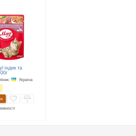
! індик та
100г
обник:
Україна
.
ти
аявності