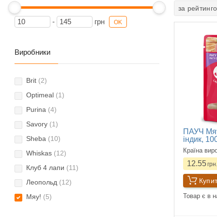
за рейтинг
-
грн
OK
Виробники
Brit
(2)
Optimeal
(1)
Purina
(4)
Savory
(1)
ПАУЧ Мяу
Sheba
(10)
індик, 10
Країна вир
Whiskas
(12)
12.55
грн
Клуб 4 лапи
(11)
Купи
Леопольд
(12)
Товар є в н
Мяу!
(5)