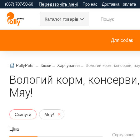
Передзвоніть мені
(067) 707-50-60
Про нас
Доставка і оплата
Каталог товарів
Для собак
PollyPets
Кішки
Харчування
Вологий корм, консерви, пау
Вологий корм, консерви, 
Мяу!
Скинути
Мяу!
Ціна
Сортування