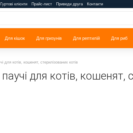
Гуртові клієнти
Прайс-лист
Приведи друга
Контакти
Для кішок
Для гризунів
Для рептилій
Для риб
чі для котів, кошенят, стерилізованих котів
паучі для котів, кошенят, 