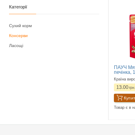
Категорії
Сухий корм
Консерви
Ласощі
ПАУЧ Мяу
печінка, 
Країна вир
13.00
грн
Купи
Товар є в н