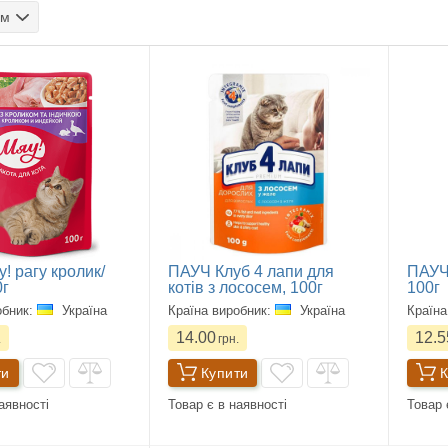
ом
! рагу кролик/
ПАУЧ Клуб 4 лапи для
ПАУЧ 
0г
котів з лососем, 100г
100г
обник:
Україна
Країна виробник:
Україна
Країна
14.00
12.5
.
грн.
ти
Купити
К
аявності
Товар є в наявності
Товар 